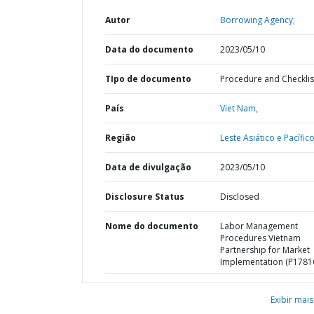
Autor
Borrowing Agency;
Data do documento
2023/05/10
TIpo de documento
Procedure and Checklis
País
Viet Nam,
Região
Leste Asiático e Pacífico
Data de divulgação
2023/05/10
Disclosure Status
Disclosed
Nome do documento
Labor Management
Procedures Vietnam
Partnership for Market
Implementation (P1781
Exibir mais