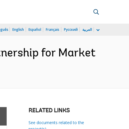
uguês
English
Español
Français
Русский
العربية
nership for Market
RELATED LINKS
See documents related to the
project(s)