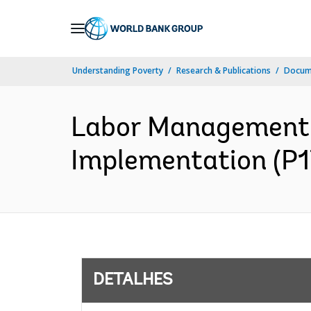
Skip
to
Main
Understanding Poverty
Research & Publications
Docume
Navigation
Labor Management 
Implementation (P1
DETALHES