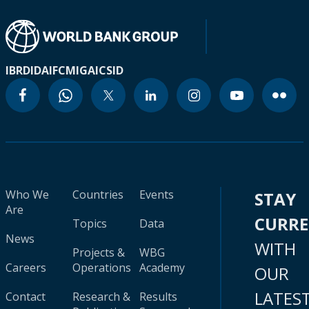
IBRD
IDA
IFC
MIGA
ICSID
Who We
Countries
Events
STAY
Are
CURR
Topics
Data
News
WITH
Projects &
WBG
Careers
Operations
Academy
OUR
LATES
Contact
Research &
Results