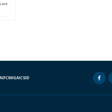
s and
A
IFC
MIGA
ICSID