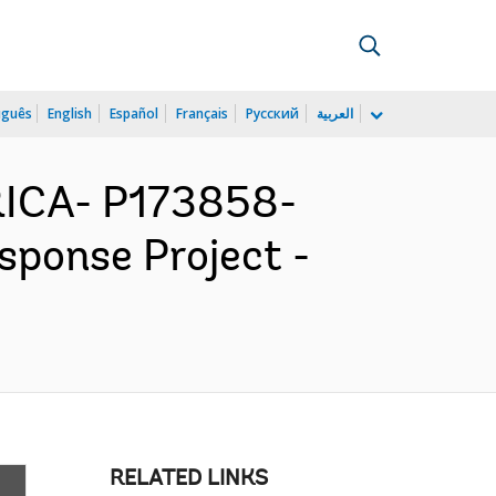
uguês
English
Español
Français
Русский
العربية
ICA- P173858-
ponse Project -
RELATED LINKS