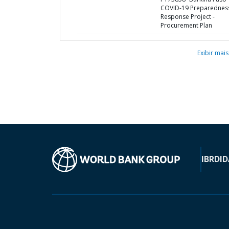
COVID-19 Preparednes
Response Project -
Procurement Plan
Exibir mais
IBRD
ID