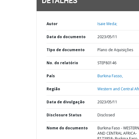
DETALHES
Autor
Isaie Meda;
Data do documento
2023/05/11
TIpo de documento
Plano de Aquisições
No. do relatório
STEP80146
País
Burkina Fasso,
Região
Western and Central Afr
Data de divulgação
2023/05/11
Disclosure Status
Disclosed
Nome do documento
Burkina Faso - WESTER
AND CENTRAL AFRICA-
P173858- Burkina Faso