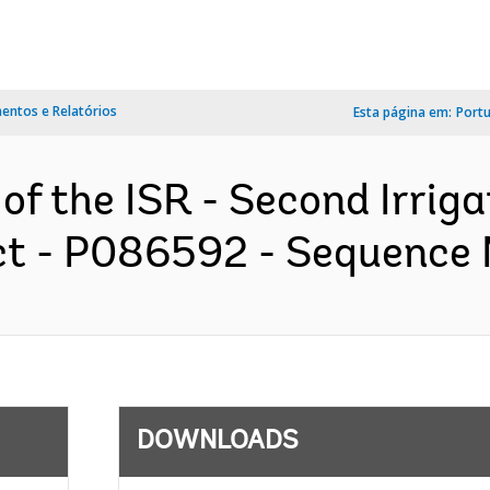
ntos e Relatórios
Esta página em:
Port
 of the ISR - Second Irrig
t - P086592 - Sequence No
DOWNLOADS