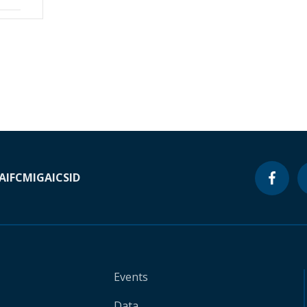
A
IFC
MIGA
ICSID
Events
Data