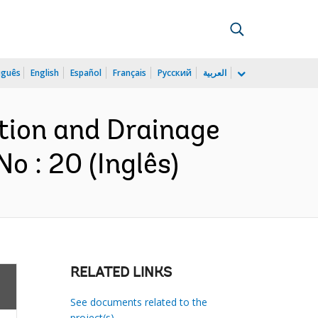
uguês
English
Español
Français
Русский
العربية
ation and Drainage
 : 20 (Inglês)
RELATED LINKS
See documents related to the
project(s)