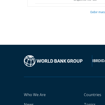
Exibir mais
IBRD
ID
Who We Are
Countries
News
Topics