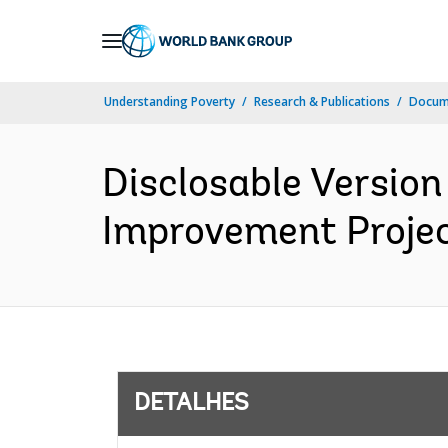
Skip
to
Main
Understanding Poverty
Research & Publications
Docume
Navigation
Disclosable Version
Improvement Projec
DETALHES