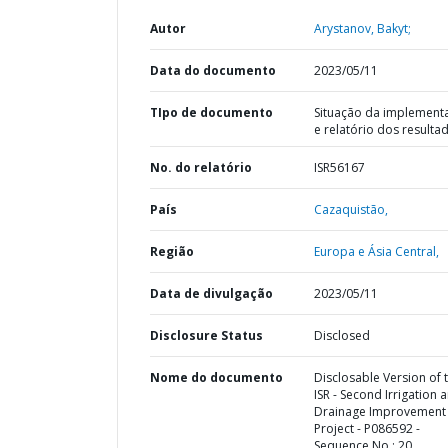
Autor
Arystanov, Bakyt;
Data do documento
2023/05/11
TIpo de documento
Situação da implement
e relatório dos resulta
No. do relatório
ISR56167
País
Cazaquistão,
Região
Europa e Ásia Central,
Data de divulgação
2023/05/11
Disclosure Status
Disclosed
Nome do documento
Disclosable Version of 
ISR - Second Irrigation 
Drainage Improvement
Project - P086592 -
Sequence No : 20