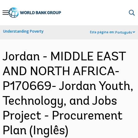
Skip
to
Main
Understanding Poverty
Esta página em:
Português
Navigation
Jordan - MIDDLE EAST
AND NORTH AFRICA-
P170669- Jordan Youth,
Technology, and Jobs
Project - Procurement
Plan (Inglês)