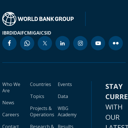
IBRD
IDA
IFC
MIGA
ICSID
Who We
Countries
Events
STAY
Are
CURR
Topics
Data
News
WITH
Projects &
WBG
Careers
Operations
Academy
OUR
LATES
Contact
Research &
Results