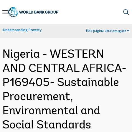
Skip
to
Main
Understanding Poverty
Esta página em:
Português
Navigation
Nigeria - WESTERN
AND CENTRAL AFRICA-
P169405- Sustainable
Procurement,
Environmental and
Social Standards