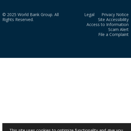
© 2025 World Bank Group. All
Legal
Privacy Notice
Rights Reserved.
Site Accessibility
Access to Information
Scam Alert
File a Complaint
This site uses cookies to optimize functionality and give you