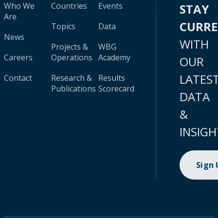
Who We
Countries
Events
STAY
Are
CURR
Topics
Data
News
WITH
Projects &
WBG
Careers
Operations
Academy
OUR
LATES
Contact
Research &
Results
Publications
Scorecard
DATA
&
INSIGH
Sign