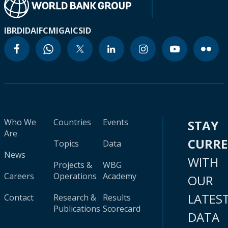
IBRD
IDA
IFC
MIGA
ICSID
Who We
Countries
Events
STAY
Are
CURR
Topics
Data
News
WITH
Projects &
WBG
Careers
Operations
Academy
OUR
LATES
Contact
Research &
Results
Publications
Scorecard
DATA