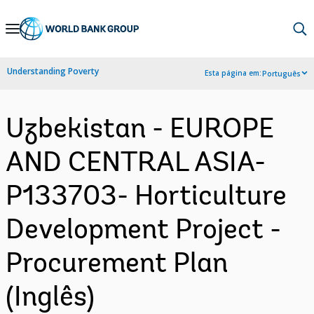
Skip
to
Main
Understanding Poverty
Esta página em:
Português
Navigation
Uzbekistan - EUROPE
AND CENTRAL ASIA-
P133703- Horticulture
Development Project -
Procurement Plan
(Inglês)