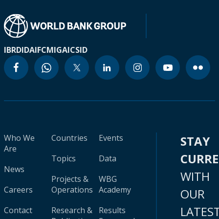
IBRD
IDA
IFC
MIGA
ICSID
Who We
Countries
Events
STAY
Are
CURR
Topics
Data
News
WITH
Projects &
WBG
Careers
Operations
Academy
OUR
LATES
Contact
Research &
Results