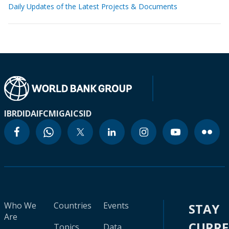
Daily Updates of the Latest Projects & Documents
IBRD
IDA
IFC
MIGA
ICSID
Who We
Countries
Events
STAY
Are
CURR
Topics
Data