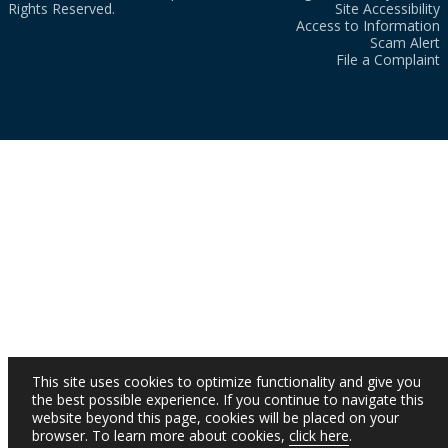
Rights Reserved.
Site Accessibility
Access to Information
Scam Alert
File a Complaint
This site uses cookies to optimize functionality and give you
the best possible experience. If you continue to navigate this
website beyond this page, cookies will be placed on your
browser. To learn more about cookies,
click here
.