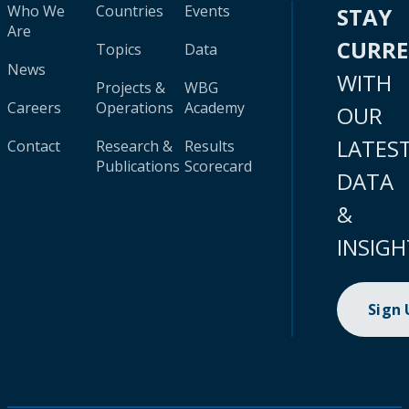
Who We
Countries
Events
STAY
Are
CURR
Topics
Data
News
WITH
Projects &
WBG
Careers
Operations
Academy
OUR
LATES
Contact
Research &
Results
Publications
Scorecard
DATA
&
INSIGH
Sign