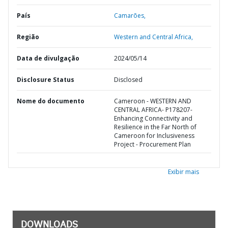
País
Camarões,
Região
Western and Central Africa,
Data de divulgação
2024/05/14
Disclosure Status
Disclosed
Nome do documento
Cameroon - WESTERN AND
CENTRAL AFRICA- P178207-
Enhancing Connectivity and
Resilience in the Far North of
Cameroon for Inclusiveness
Project - Procurement Plan
Exibir mais
DOWNLOADS