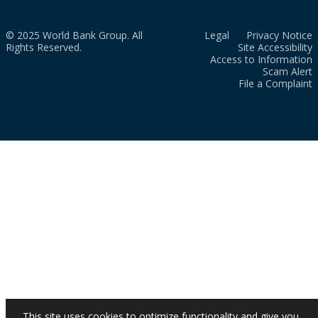
© 2025 World Bank Group. All
Legal
Privacy Notice
Rights Reserved.
Site Accessibility
Access to Information
Scam Alert
File a Complaint
This site uses cookies to optimize functionality and give you