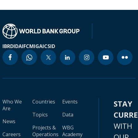
IBRD
IDA
IFC
MIGA
ICSID
Who We
Countries
Events
STAY
Are
CURR
Topics
Data
News
WITH
Projects &
WBG
Careers
Operations
Academy
OUR