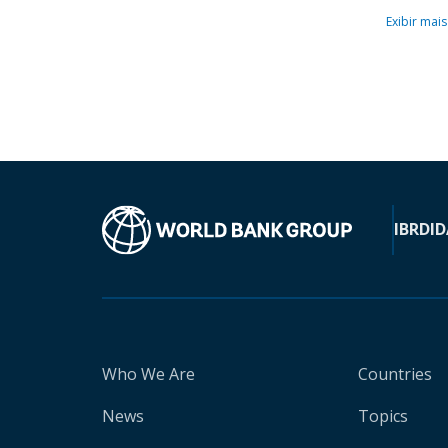
Exibir mais
IBRD
ID
Who We Are
Countries
News
Topics