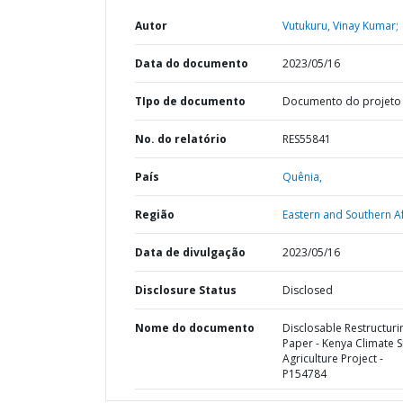
Autor
Vutukuru, Vinay Kumar;
Data do documento
2023/05/16
TIpo de documento
Documento do projeto
No. do relatório
RES55841
País
Quênia,
Região
Eastern and Southern Af
Data de divulgação
2023/05/16
Disclosure Status
Disclosed
Nome do documento
Disclosable Restructuri
Paper - Kenya Climate 
Agriculture Project -
P154784