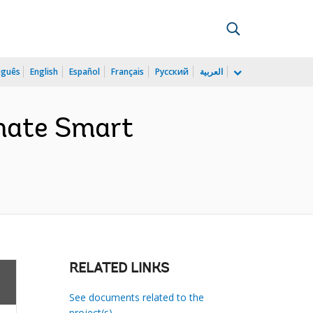
uguês
English
Español
Français
Русский
العربية
imate Smart
RELATED LINKS
See documents related to the
project(s)