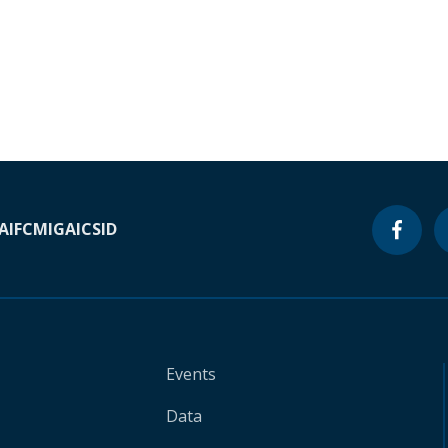
A
IFC
MIGA
ICSID
Events
Data