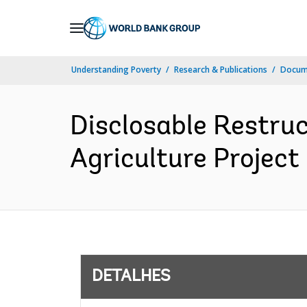
Skip
to
Main
Understanding Poverty
Research & Publications
Docume
Navigation
Disclosable Restru
Agriculture Project
DETALHES