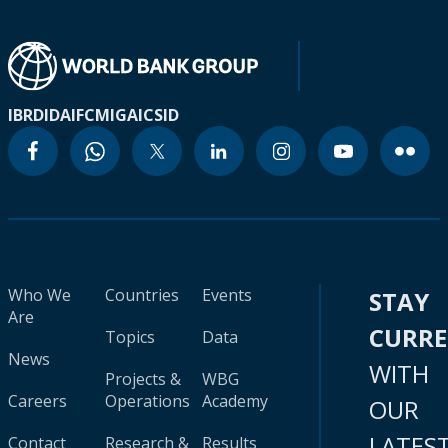
IBRD
IDA
IFC
MIGA
ICSID
Who We
Countries
Events
STAY
Are
CURR
Topics
Data
News
WITH
Projects &
WBG
Careers
Operations
Academy
OUR
LATES
Contact
Research &
Results