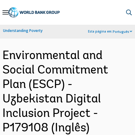
Skip
to
Main
Understanding Poverty
Esta página em:
Português
Navigation
Environmental and
Social Commitment
Plan (ESCP) -
Uzbekistan Digital
Inclusion Project -
P179108 (Inglês)