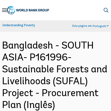
Skip
to
Main
Understanding Poverty
Esta página em:
Português
Navigation
Bangladesh - SOUTH
ASIA- P161996-
Sustainable Forests and
Livelihoods (SUFAL)
Project - Procurement
Plan (Inglês)