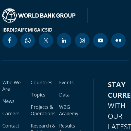
IBRD
IDA
IFC
MIGA
ICSID
Who We
Countries
Events
STAY
Are
CURR
Topics
Data
News
WITH
Projects &
WBG
Careers
Operations
Academy
OUR
LATES
Contact
Research &
Results