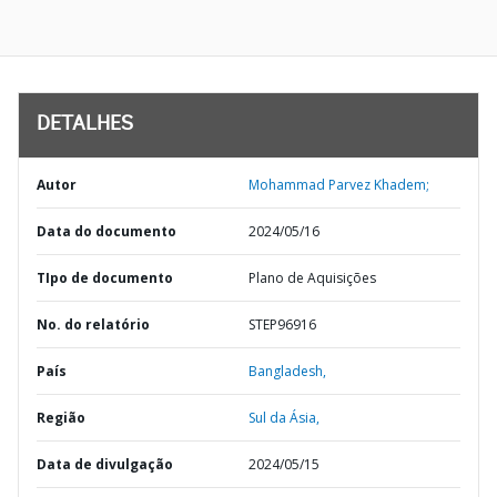
DETALHES
Autor
Mohammad Parvez Khadem;
Data do documento
2024/05/16
TIpo de documento
Plano de Aquisições
No. do relatório
STEP96916
País
Bangladesh,
Região
Sul da Ásia,
Data de divulgação
2024/05/15