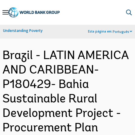
Skip
to
Main
Understanding Poverty
Esta página em:
Português
Navigation
Brazil - LATIN AMERICA
AND CARIBBEAN-
P180429- Bahia
Sustainable Rural
Development Project -
Procurement Plan