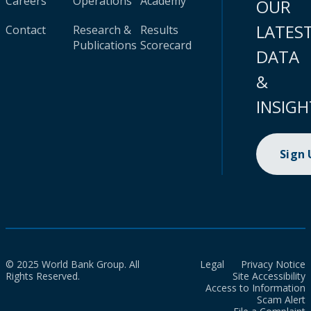
Careers
Operations
Academy
OUR
LATES
Contact
Research &
Results
Publications
Scorecard
DATA
&
INSIGH
Sign
© 2025 World Bank Group. All
Legal
Privacy Notice
Rights Reserved.
Site Accessibility
Access to Information
Scam Alert