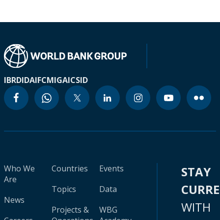
IBRD
IDA
IFC
MIGA
ICSID
Who We
Countries
Events
STAY
Are
CURR
Topics
Data
News
WITH
Projects &
WBG