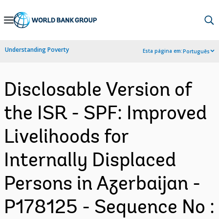
Skip
to
Main
Understanding Poverty
Esta página em:
Português
Navigation
Disclosable Version of
the ISR - SPF: Improved
Livelihoods for
Internally Displaced
Persons in Azerbaijan -
P178125 - Sequence No :