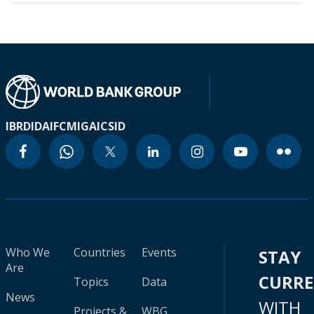
IBRD
IDA
IFC
MIGA
ICSID
Who We
Countries
Events
STAY
Are
CURR
Topics
Data
News
WITH
Projects &
WBG