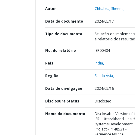
Autor
Chhabra, Sheena;
Data do documento
2024/05/17
TIpo de documento
Situação da implement
e relatório dos resulta
No. do relatório
ISR00404
País
Índia,
Região
Sul da Ásia,
Data de divulgação
2024/05/16
Disclosure Status
Disclosed
Nome do documento
Disclosable Version of 
ISR - Uttarakhand Healt
Systems Development
Project - P148531 -
Sequence No : 16