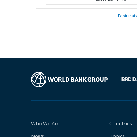
Exibir mais
IBRD
ID
Who We Are
Countries
News
Topics