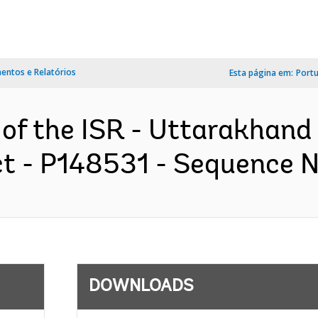
ntos e Relatórios
Esta página em:
Port
n of the ISR - Uttarakhan
 - P148531 - Sequence No 
DOWNLOADS