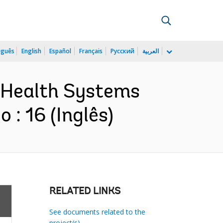
uguês
English
Español
Français
Русский
العربية
d Health Systems
: 16 (Inglês)
RELATED LINKS
See documents related to the
project(s)