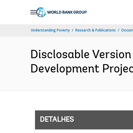
Skip
to
Main
Understanding Poverty
Research & Publications
Docume
Navigation
Disclosable Versio
Development Project
DETALHES