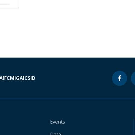
A
IFC
MIGA
ICSID
Events
Data