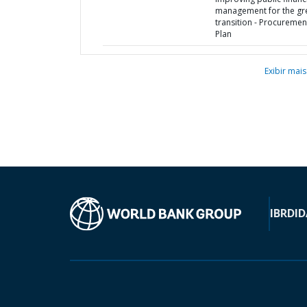
management for the gr
transition - Procuremen
Plan
Exibir mais
IBRD
ID