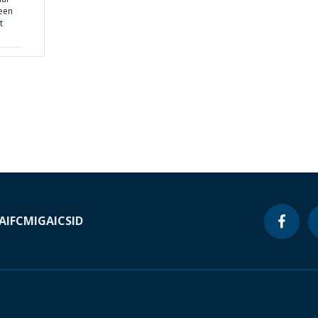
een
t
A
IFC
MIGA
ICSID