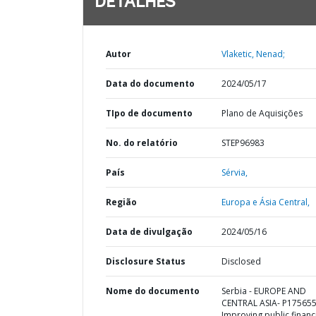
DETALHES
Autor
Vlaketic, Nenad;
Data do documento
2024/05/17
TIpo de documento
Plano de Aquisições
No. do relatório
STEP96983
País
Sérvia,
Região
Europa e Ásia Central,
Data de divulgação
2024/05/16
Disclosure Status
Disclosed
Nome do documento
Serbia - EUROPE AND
CENTRAL ASIA- P175655
Improving public financ