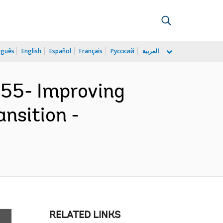
uguês
English
Español
Français
Русский
العربية
55- Improving
ansition -
RELATED LINKS