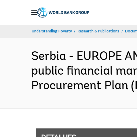
Skip
to
Main
Understanding Poverty
Research & Publications
Docume
Navigation
Serbia - EUROPE A
public financial ma
Procurement Plan (I