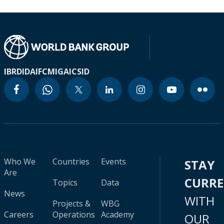
IBRD
IDA
IFC
MIGA
ICSID
Who We
Countries
Events
STAY
Are
CURR
Topics
Data
News
WITH
Projects &
WBG
Careers
Operations
Academy
OUR