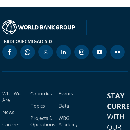
IBRD
IDA
IFC
MIGA
ICSID
Who We
Countries
Events
STAY
Are
CURR
Topics
Data
News
WITH
Projects &
WBG
Careers
Operations
Academy
OUR