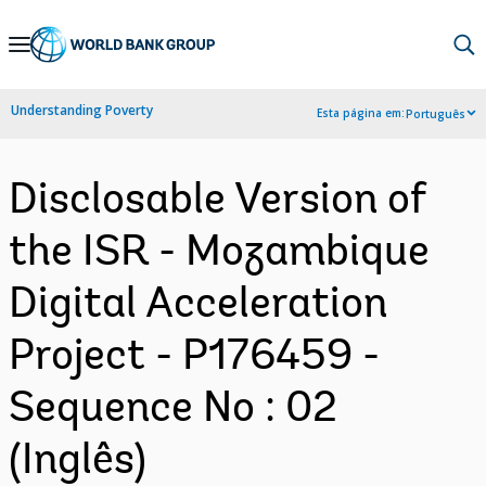
Skip
to
Main
Understanding Poverty
Esta página em:
Português
Navigation
Disclosable Version of
the ISR - Mozambique
Digital Acceleration
Project - P176459 -
Sequence No : 02
(Inglês)