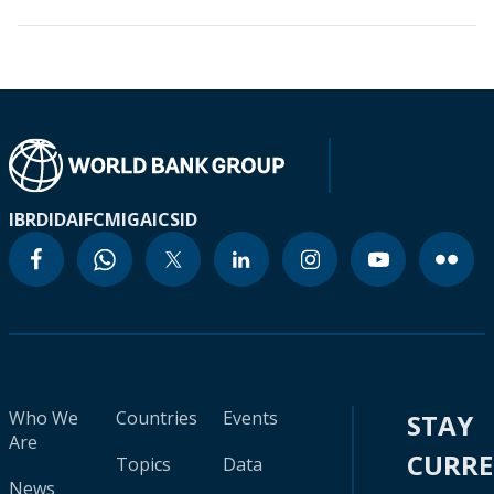
IBRD
IDA
IFC
MIGA
ICSID
Who We
Countries
Events
STAY
Are
CURR
Topics
Data
News