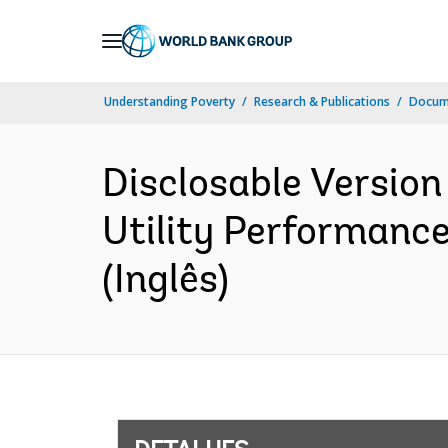
Skip
to
Main
Understanding Poverty
Research & Publications
Docume
Navigation
Disclosable Version
Utility Performance
(Inglês)