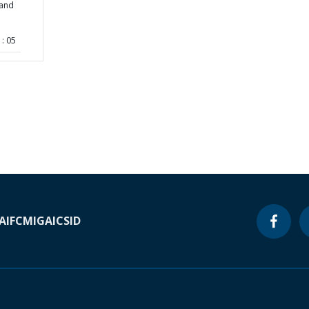
 and
: 05
A
IFC
MIGA
ICSID