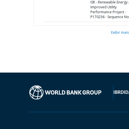
ISR - Renewable Energy
Improved Utility
Performance Project -
P170236 - Sequence No 
Exibir mais
IBRD
ID