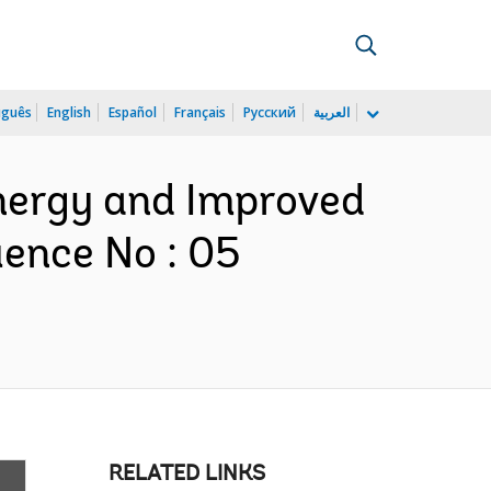
uguês
English
Español
Français
Русский
العربية
Energy and Improved
uence No : 05
RELATED LINKS