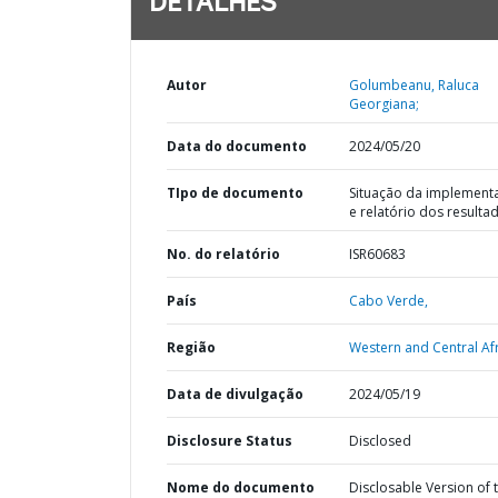
DETALHES
Autor
Golumbeanu, Raluca
Georgiana;
Data do documento
2024/05/20
TIpo de documento
Situação da implement
e relatório dos resulta
No. do relatório
ISR60683
País
Cabo Verde,
Região
Western and Central Afr
Data de divulgação
2024/05/19
Disclosure Status
Disclosed
Nome do documento
Disclosable Version of 