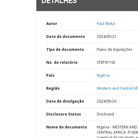
DETALHES
Autor
Paul Weka;
Data do documento
2024/05/21
TIpo de documento
Plano de Aquisições
No. do relatório
STEP97192
País
Nigéria,
Região
Western and Central Afr
Data de divulgação
2024/05/20
Disclosure Status
Disclosed
Nome do documento
Nigeria - WESTERN AND
CENTRAL AFRICA- P160
Livestock Productivity 