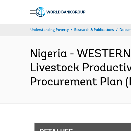
Skip
to
Main
Understanding Poverty
Research & Publications
Docume
Navigation
Nigeria - WESTER
Livestock Productiv
Procurement Plan (I