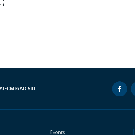
ct -
A
IFC
MIGA
ICSID
Events