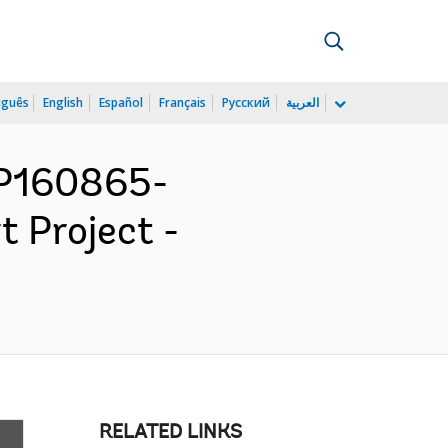
uguês
English
Español
Français
Русский
العربية
 P160865-
t Project -
RELATED LINKS