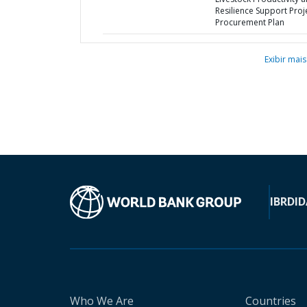
Resilience Support Proje
Procurement Plan
Exibir mais
IBRD
ID
Who We Are
Countries