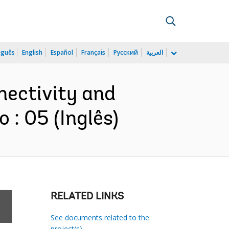
uguês
English
Español
Français
Русский
العربية
nnectivity and
: 05 (Inglês)
RELATED LINKS
See documents related to the
project(s)