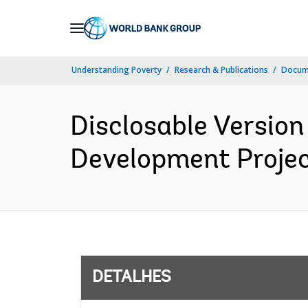
Skip
to
Main
Understanding Poverty
Research & Publications
Docume
Navigation
Disclosable Version 
Development Project
DETALHES