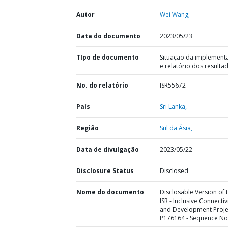
Autor
Wei Wang;
Data do documento
2023/05/23
TIpo de documento
Situação da implement
e relatório dos resulta
No. do relatório
ISR55672
País
Sri Lanka,
Região
Sul da Ásia,
Data de divulgação
2023/05/22
Disclosure Status
Disclosed
Nome do documento
Disclosable Version of 
ISR - Inclusive Connectiv
and Development Projec
P176164 - Sequence No 