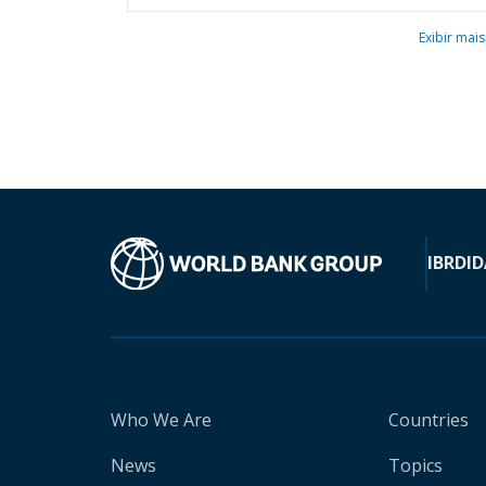
Exibir mais
IBRD
ID
Who We Are
Countries
News
Topics