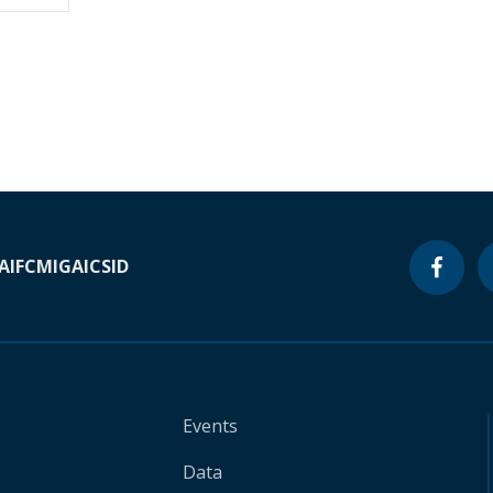
A
IFC
MIGA
ICSID
Events
Data