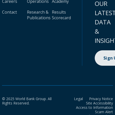
Careers
Operations
Academy
OUR
LATES
Contact
Research &
Results
Publications
Scorecard
DATA
&
INSIGH
Sign
© 2025 World Bank Group. All
Legal
Privacy Notice
Rights Reserved.
Site Accessibility
Access to Information
Scam Alert