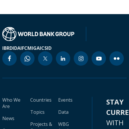
IBRD
IDA
IFC
MIGA
ICSID
Who We
Countries
Events
STAY
Are
CURR
Topics
Data
News
WITH
Projects &
WBG