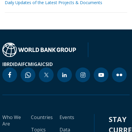
Daily Updates of the Latest Projects & Documents
IBRD
IDA
IFC
MIGA
ICSID
Who We
Countries
Events
STAY
Are
CURR
Topics
Data