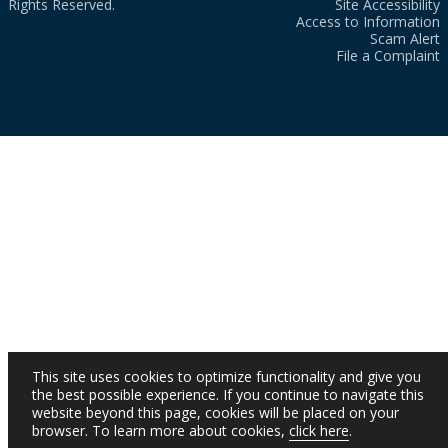
Rights Reserved.
Site Accessibility
Access to Information
Scam Alert
File a Complaint
This site uses cookies to optimize functionality and give you
the best possible experience. If you continue to navigate this
website beyond this page, cookies will be placed on your
browser. To learn more about cookies,
click here
.