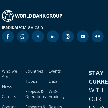
IBRD
IDA
IFC
MIGA
ICSID
Who We
Countries
Events
STAY
Are
CURR
Topics
Data
News
WITH
Projects &
WBG
Careers
Operations
Academy
OUR
LATES
Contact
Research &
Results