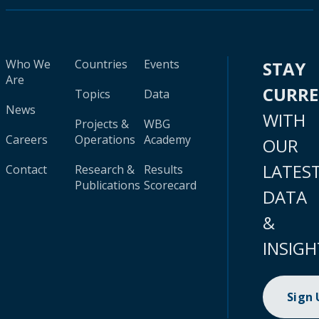
Who We
Countries
Events
STAY
Are
CURR
Topics
Data
News
WITH
Projects &
WBG
Careers
Operations
Academy
OUR
LATES
Contact
Research &
Results
Publications
Scorecard
DATA
&
INSIGH
Sign