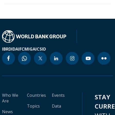
IBRD
IDA
IFC
MIGA
ICSID
Who We
Countries
Events
STAY
Are
CURR
Topics
Data
News