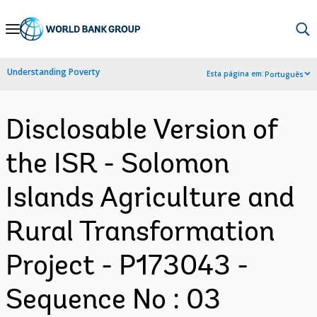
Skip
to
Main
Understanding Poverty
Esta página em:
Português
Navigation
Disclosable Version of
the ISR - Solomon
Islands Agriculture and
Rural Transformation
Project - P173043 -
Sequence No : 03