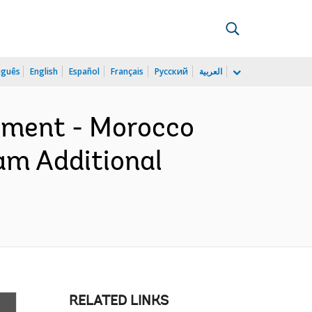
uguês
English
Español
Français
Русский
العربية
sment - Morocco
am Additional
RELATED LINKS