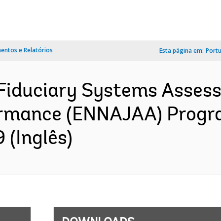
ntos e Relatórios
Esta página em:
Port
Fiduciary Systems Asses
ormance (ENNAJAA) Progr
 (Inglês)