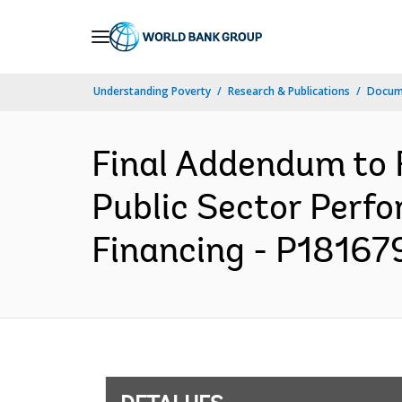
Skip
to
Main
Understanding Poverty
Research & Publications
Docume
Navigation
Final Addendum to 
Public Sector Perf
Financing - P181679