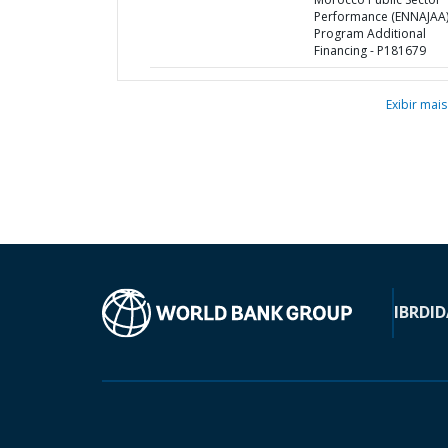
Performance (ENNAJAA
Program Additional
Financing - P181679
Exibir mais
IBRD
ID