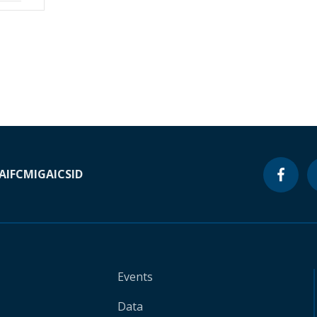
A
IFC
MIGA
ICSID
Events
Data