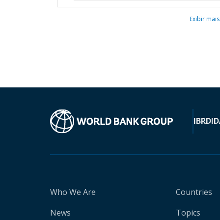
Exibir mais
IBRD
ID
Who We Are
Countries
News
Topics