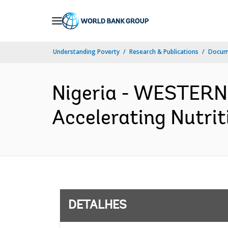
Skip
to
Main
Understanding Poverty
Research & Publications
Docume
Navigation
Nigeria - WESTERN
Accelerating Nutrit
DETALHES