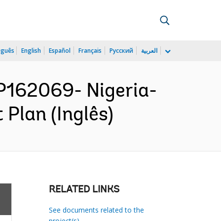
uguês
English
Español
Français
Русский
العربية
162069- Nigeria-
 Plan (Inglês)
RELATED LINKS
See documents related to the
project(s)