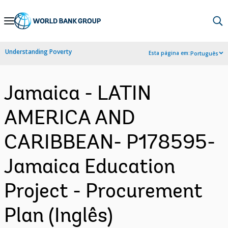
Skip
to
Main
Understanding Poverty
Esta página em:
Português
Navigation
Jamaica - LATIN
AMERICA AND
CARIBBEAN- P178595-
Jamaica Education
Project - Procurement
Plan (Inglês)