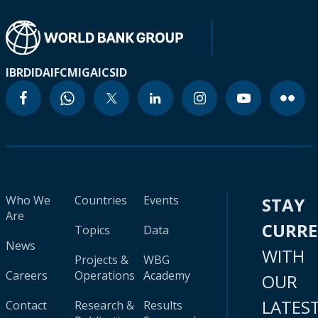
IBRD
IDA
IFC
MIGA
ICSID
Who We
Countries
Events
STAY
Are
CURR
Topics
Data
News
WITH
Projects &
WBG
Careers
Operations
Academy
OUR
LATES
Contact
Research &
Results