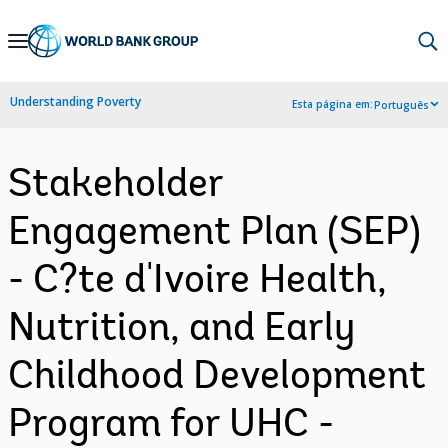
Skip
to
Main
Understanding Poverty
Esta página em:
Português
Navigation
Stakeholder
Engagement Plan (SEP)
- C?te d'Ivoire Health,
Nutrition, and Early
Childhood Development
Program for UHC -