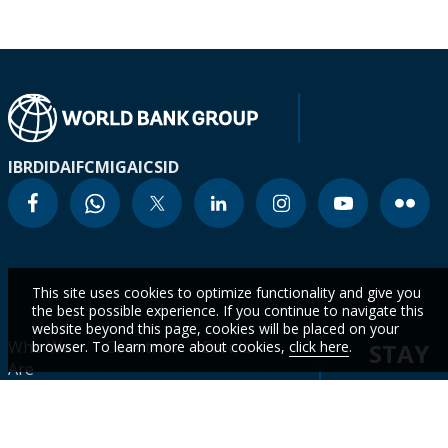
IBRD
IDA
IFC
MIGA
ICSID
This site uses cookies to optimize functionality and give you
the best possible experience. If you continue to navigate this
website beyond this page, cookies will be placed on your
Who We
Countries
Events
browser. To learn more about cookies,
click here
.
STAY
Are
CURR
Topics
Data
News
WITH
Projects &
WBG