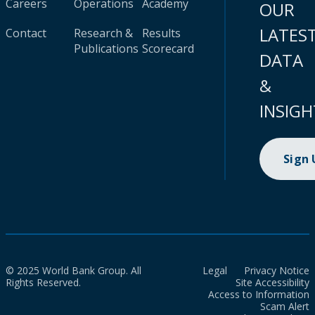
Careers
Operations
Academy
OUR
LATES
Contact
Research &
Results
Publications
Scorecard
DATA
&
INSIGH
Sign
© 2025 World Bank Group. All
Legal
Privacy Notice
Rights Reserved.
Site Accessibility
Access to Information
Scam Alert