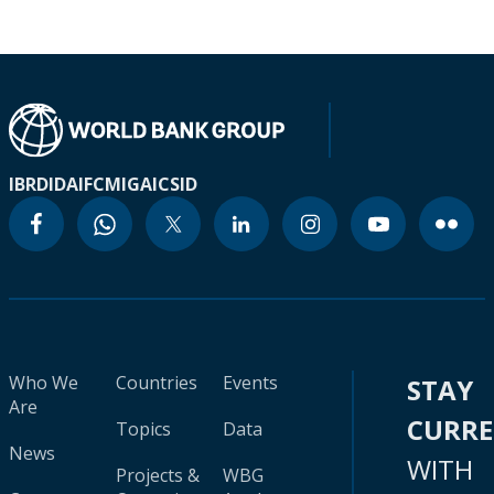
IBRD
IDA
IFC
MIGA
ICSID
Who We
Countries
Events
STAY
Are
CURR
Topics
Data
News
WITH
Projects &
WBG