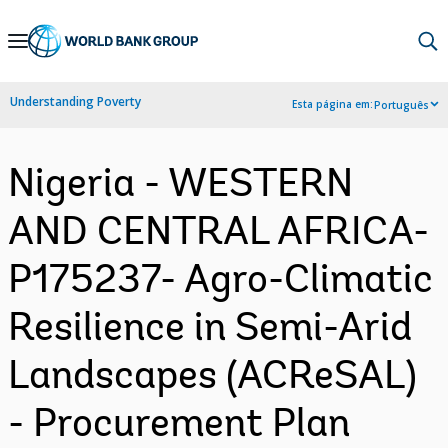
Skip
to
Main
Understanding Poverty
Esta página em:
Português
Navigation
Nigeria - WESTERN
AND CENTRAL AFRICA-
P175237- Agro-Climatic
Resilience in Semi-Arid
Landscapes (ACReSAL)
- Procurement Plan