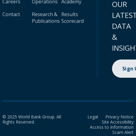
Careers
Operations
Academy
OUR
LATES
Contact
Research &
Results
Publications
Scorecard
DATA
&
INSIGH
Sign
© 2025 World Bank Group. All
Legal
Privacy Notice
Rights Reserved.
Site Accessibility
Access to Information
Scam Alert