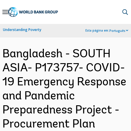
Skip
to
Main
Understanding Poverty
Esta página em:
Português
Navigation
Bangladesh - SOUTH
ASIA- P173757- COVID-
19 Emergency Response
and Pandemic
Preparedness Project -
Procurement Plan