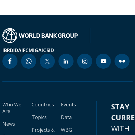
IBRD
IDA
IFC
MIGA
ICSID
Who We
Countries
Events
STAY
Are
CURR
Topics
Data
News
WITH
Projects &
WBG