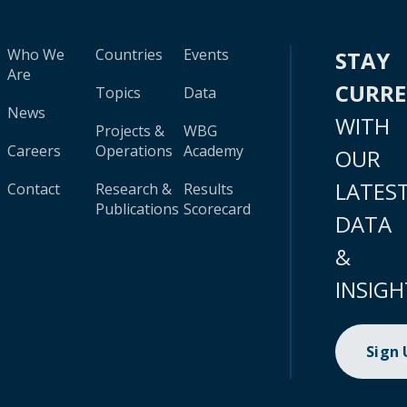
Who We
Countries
Events
STAY
Are
CURR
Topics
Data
News
WITH
Projects &
WBG
Careers
Operations
Academy
OUR
LATES
Contact
Research &
Results
Publications
Scorecard
DATA
&
INSIGH
Sign