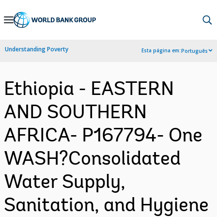
Skip
to
Main
Understanding Poverty
Esta página em:
Português
Navigation
Ethiopia - EASTERN
AND SOUTHERN
AFRICA- P167794- One
WASH?Consolidated
Water Supply,
Sanitation, and Hygiene