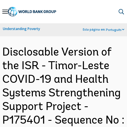
Skip
to
Main
Understanding Poverty
Esta página em:
Português
Navigation
Disclosable Version of
the ISR - Timor-Leste
COVID-19 and Health
Systems Strengthening
Support Project -
P175401 - Sequence No :