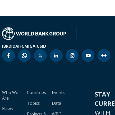
IBRD
IDA
IFC
MIGA
ICSID
Who We
Countries
Events
STAY
Are
CURR
Topics
Data
News
WITH
Projects &
WBG