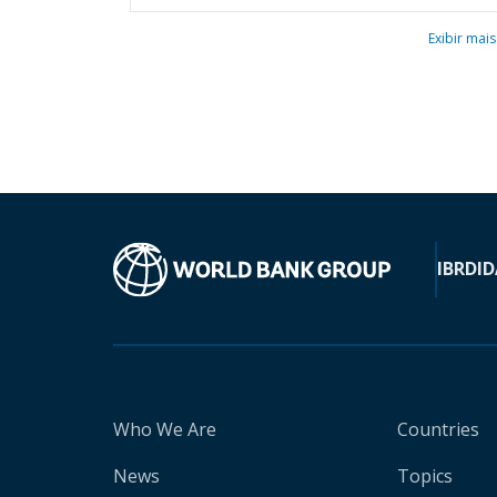
Exibir mais
IBRD
ID
Who We Are
Countries
News
Topics