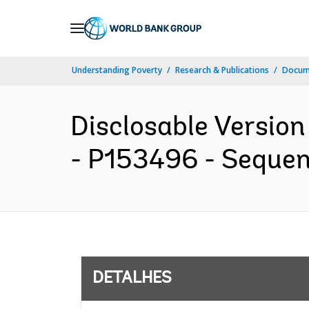
Skip
to
Main
Understanding Poverty
Research & Publications
Docume
Navigation
Disclosable Version
- P153496 - Sequenc
DETALHES