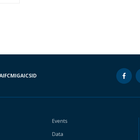
A
IFC
MIGA
ICSID
Events
Data