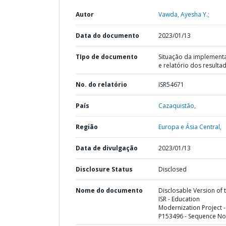
Autor
Vawda, Ayesha Y.;
Data do documento
2023/01/13
TIpo de documento
Situação da implement
e relatório dos resulta
No. do relatório
ISR54671
País
Cazaquistão,
Região
Europa e Ásia Central,
Data de divulgação
2023/01/13
Disclosure Status
Disclosed
Nome do documento
Disclosable Version of 
ISR - Education
Modernization Project -
P153496 - Sequence No 