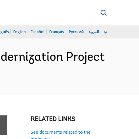
uguês
English
Español
Français
Русский
العربية
odernization Project
RELATED LINKS
See documents related to the
project(s)