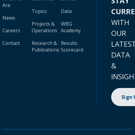
STAY
Are
CURR
Topics
Data
News
WITH
Projects &
WBG
Careers
Operations
Academy
OUR
LATES
Contact
Research &
Results
Publications
Scorecard
DATA
&
INSIGH
Sign