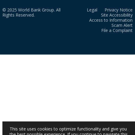
© 2025 World Bank Group. All
Legal
Privacy Notice
Rights Reserved.
Site Accessibility
Access to Information
Scam Alert
File a Complaint
This site uses cookies to optimize functionality and give you
the best possible experience. If you continue to navigate this