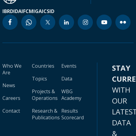
IBRD
IDA
IFC
MIGA
ICSID
Who We
Countries
Events
STAY
Are
CURR
Topics
Data
News
WITH
Projects &
WBG
Careers
Operations
Academy
OUR
LATES
Contact
Research &
Results
Publications
Scorecard
DATA
&