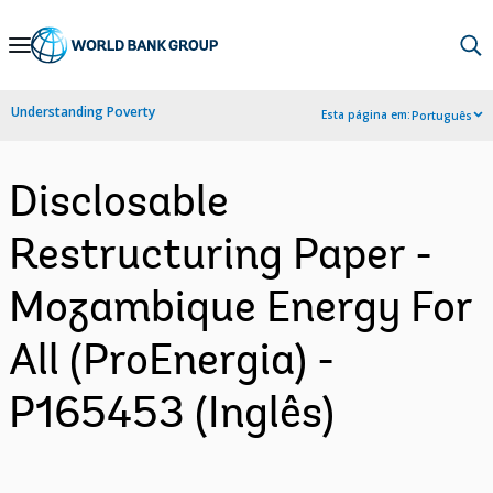
Skip
to
Main
Understanding Poverty
Esta página em:
Português
Navigation
Disclosable
Restructuring Paper -
Mozambique Energy For
All (ProEnergia) -
P165453 (Inglês)