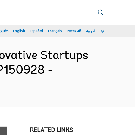
uguês
English
Español
Français
Русский
العربية
novative Startups
 P150928 -
RELATED LINKS