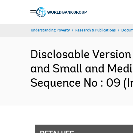
Skip
to
Main
Understanding Poverty
Research & Publications
Docume
Navigation
Disclosable Version
and Small and Medi
Sequence No : 09 (I