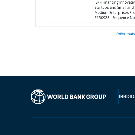
ISR - Financing Innovati
Startups and Small and
Medium Enterprises Proj
P150928 - Sequence No 
Exibir mais
IBRD
ID