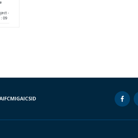
ve
ect -
: 09
A
IFC
MIGA
ICSID