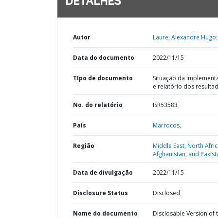
DETALHES
Autor
Laure, Alexandre Hugo;
Data do documento
2022/11/15
TIpo de documento
Situação da implement
e relatório dos resulta
No. do relatório
ISR53583
País
Marrocos,
Região
Middle East, North Afric
Afghanistan, and Pakist
Data de divulgação
2022/11/15
Disclosure Status
Disclosed
Nome do documento
Disclosable Version of 