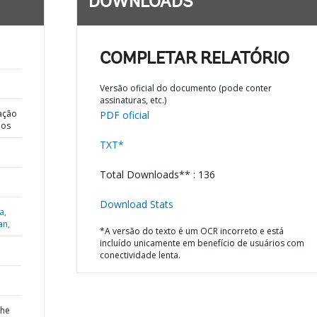
DOWNLOADS
COMPLETAR RELATÓRIO
Versão oficial do documento (pode conter
assinaturas, etc.)
ação
PDF oficial
dos
TXT*
Total Downloads** : 136
Download Stats
a,
an,
*A versão do texto é um OCR incorreto e está
incluído unicamente em benefício de usuários com
conectividade lenta.
the