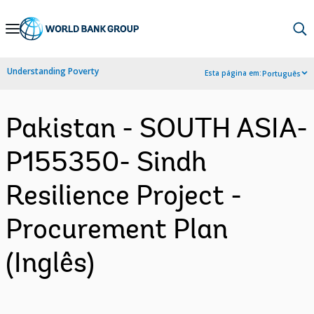
Skip
to
Main
Understanding Poverty
Esta página em:
Português
Navigation
Pakistan - SOUTH ASIA-
P155350- Sindh
Resilience Project -
Procurement Plan
(Inglês)