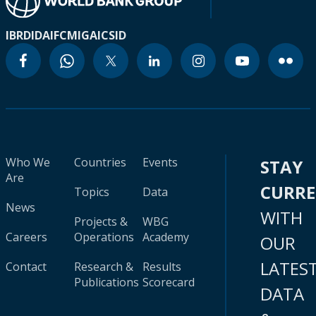
IBRD
IDA
IFC
MIGA
ICSID
Who We
Countries
Events
STAY
Are
CURR
Topics
Data
News
WITH
Projects &
WBG
Careers
Operations
Academy
OUR
LATES
Contact
Research &
Results
Publications
Scorecard
DATA