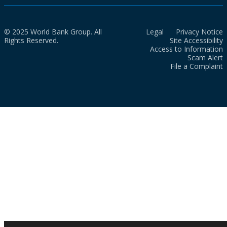
© 2025 World Bank Group. All
Legal
Privacy Notice
Rights Reserved.
Site Accessibility
Access to Information
Scam Alert
File a Complaint