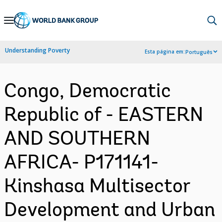
Skip
to
Main
Understanding Poverty
Esta página em:
Português
Navigation
Congo, Democratic
Republic of - EASTERN
AND SOUTHERN
AFRICA- P171141-
Kinshasa Multisector
Development and Urban