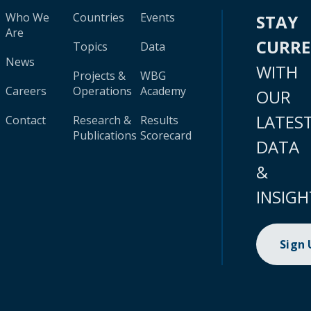
Who We
Countries
Events
STAY
Are
CURR
Topics
Data
News
WITH
Projects &
WBG
Careers
Operations
Academy
OUR
LATES
Contact
Research &
Results
Publications
Scorecard
DATA
&
INSIGH
Sign