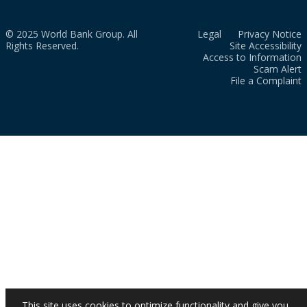
© 2025 World Bank Group. All
Legal
Privacy Notice
Rights Reserved.
Site Accessibility
Access to Information
Scam Alert
File a Complaint
This site uses cookies to optimize functionality and give you