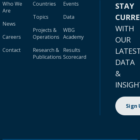
Who We
Countries
Events
STAY
Are
CURR
Topics
Data
News
WITH
Projects &
WBG
Careers
Operations
Academy
OUR
LATES
Contact
Research &
Results
Publications
Scorecard
DATA
&
INSIGH
Sign