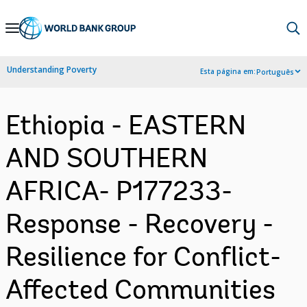
Skip
to
Main
Understanding Poverty
Esta página em:
Português
Navigation
Ethiopia - EASTERN
AND SOUTHERN
AFRICA- P177233-
Response - Recovery -
Resilience for Conflict-
Affected Communities