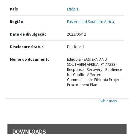
País
Etiópia,
Região
Eastern and Southern Africa,
Data de divulgação
2023/06/12
Disclosure Status
Disclosed
Nome do documento
Ethiopia - EASTERN AND
SOUTHERN AFRICA- P177233-
Response - Recovery - Resilience
for Conflict-Affected
Communities in Ethiopia Project -
Procurement Plan
Exibir mais
DOWNLOADS