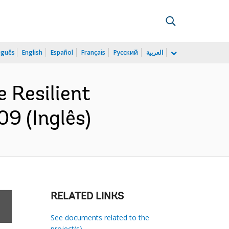
uguês
English
Español
Français
Русский
العربية
e Resilient
09 (Inglês)
RELATED LINKS
See documents related to the
project(s)