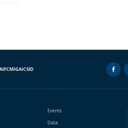
A
IFC
MIGA
ICSID
Events
Data