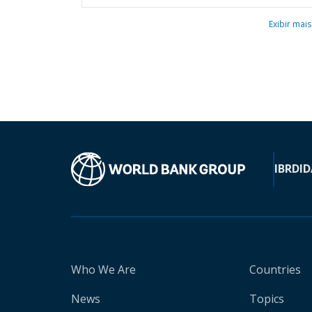
Exibir mais
IBRD
ID
Who We Are
Countries
News
Topics