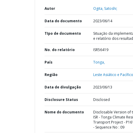
Autor
Ogita, Satoshi;
Data do documento
2023/06/14
TIpo de documento
Situação da implement
e relatório dos resulta
No. do relatório
ISR56419
País
Tonga,
Região
Leste Asiático e Pacífico
Data de divulgação
2023/06/13
Disclosure Status
Disclosed
Nome do documento
Disclosable Version of 
ISR - Tonga Climate Resi
Transport Project - P1
- Sequence No : 09