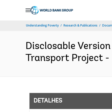
Skip
to
Main
Understanding Poverty
Research & Publications
Docume
Navigation
Disclosable Version
Transport Project -
DETALHES