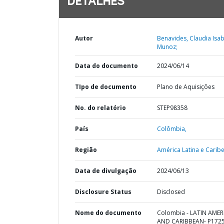
DETALHES
Autor
Benavides, Claudia Isab
Munoz;
Data do documento
2024/06/14
TIpo de documento
Plano de Aquisições
No. do relatório
STEP98358
País
Colômbia,
Região
América Latina e Caribe
Data de divulgação
2024/06/13
Disclosure Status
Disclosed
Nome do documento
Colombia - LATIN AMER
AND CARIBBEAN- P1725