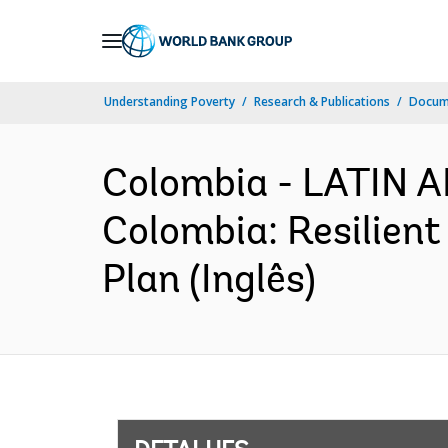
Skip
to
Main
Understanding Poverty
Research & Publications
Docume
Navigation
Colombia - LATIN
Colombia: Resilient
Plan (Inglês)