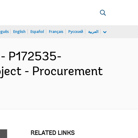
uguês
English
Español
Français
Русский
العربية
- P172535-
oject - Procurement
RELATED LINKS