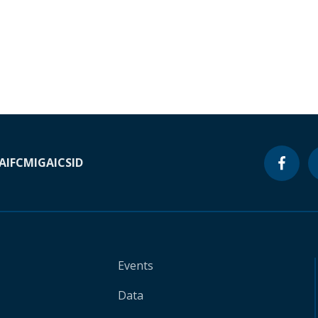
A
IFC
MIGA
ICSID
Events
Data