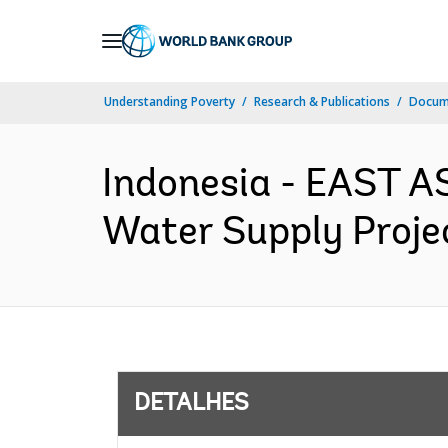
Skip
to
Main
Understanding Poverty
Research & Publications
Docume
Navigation
Indonesia - EAST A
Water Supply Projec
DETALHES