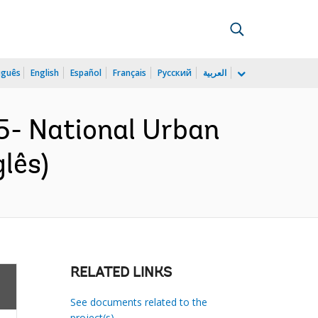
uguês
English
Español
Français
Русский
العربية
5- National Urban
lês)
RELATED LINKS
See documents related to the
project(s)