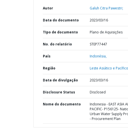
Autor
Galuh Citra Pawestri;
Data do documento
2023/03/16
TIpo de documento
Plano de Aquisições
No. do relatório
STEP77447
País
Indonésia,
Região
Leste Asiático e Pacífico
Data de divulgação
2023/03/16
Disclosure Status
Disclosed
Nome do documento
Indonesia - EAST ASIA 
PACIFIC- P156125- Nati
Urban Water Supply Pro
- Procurement Plan