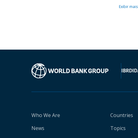
Exibir mais
IBRD
ID
Who We Are
Countries
News
Topics