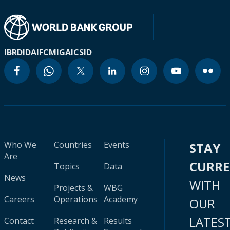
IBRD
IDA
IFC
MIGA
ICSID
Who We
Countries
Events
STAY
Are
CURR
Topics
Data
News
WITH
Projects &
WBG
Careers
Operations
Academy
OUR
LATES
Contact
Research &
Results