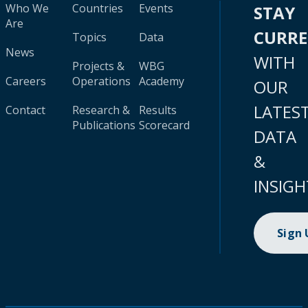
Who We
Countries
Events
STAY
Are
CURR
Topics
Data
News
WITH
Projects &
WBG
Careers
Operations
Academy
OUR
LATES
Contact
Research &
Results
Publications
Scorecard
DATA
&
INSIGH
Sign