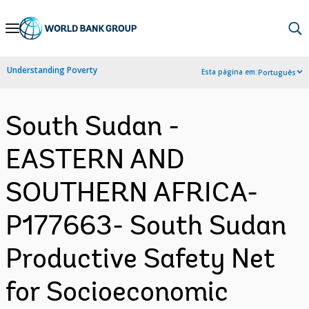
Skip
to
Main
Understanding Poverty
Esta página em:
Português
Navigation
South Sudan -
EASTERN AND
SOUTHERN AFRICA-
P177663- South Sudan
Productive Safety Net
for Socioeconomic