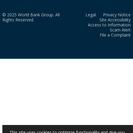
© 2025 World Bank Group. All
Legal
Privacy Notice
Rights Reserved.
Site Accessibility
Access to Information
Scam Alert
File a Complaint
This site uses cookies to optimize functionality and give you