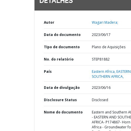
DETALHES
Autor
Wagari Madera;
Data do documento
2023/06/17
TIpo de documento
Plano de Aquisições
No. do relatório
STEP81882
País
Eastern Africa,
EASTERN
SOUTHERN AFRICA,
Data de divulgação
2023/06/16
Disclosure Status
Disclosed
Nome do documento
Eastern and Southern Af
- EASTERN AND SOUTH
AFRICA- P174867- Horn
Africa - Groundwater fo