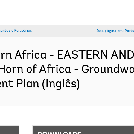
ntos e Relatórios
Esta página em:
Port
ern Africa - EASTERN A
orn of Africa - Groundwat
nt Plan (Inglês)