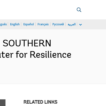
uguês
English
Español
Français
Русский
العربية
ND SOUTHERN
er for Resilience
RELATED LINKS