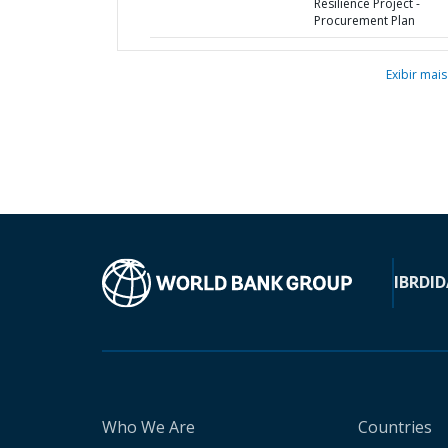
Resilience Project -
Procurement Plan
Exibir mais
IBRD
ID
Who We Are
Countries