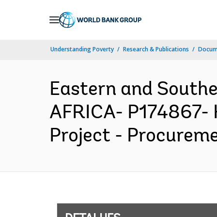
Skip
to
Main
Understanding Poverty
Research & Publications
Docume
Navigation
Eastern and South
AFRICA- P174867- H
Project - Procureme