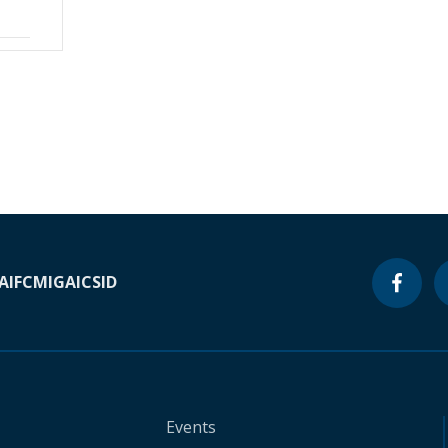
A
IFC
MIGA
ICSID
Events